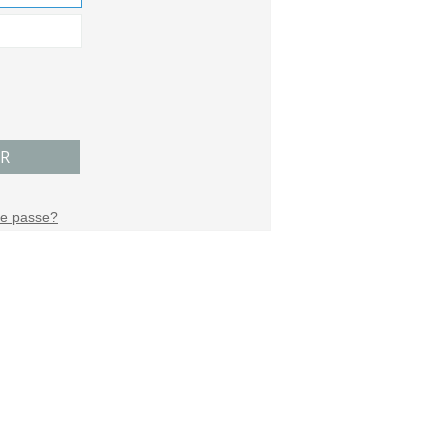
R
de passe?