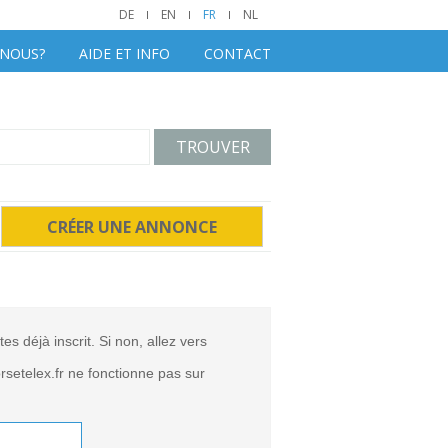
DE
EN
FR
NL
-NOUS?
AIDE ET INFO
CONTACT
TROUVER
CRÉER UNE ANNONCE
es déjà inscrit. Si non, allez vers
setelex.fr ne fonctionne pas sur